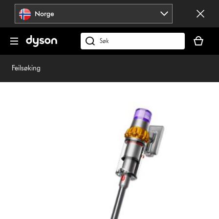
Hopp
Norge
over
navigering
Handlek
din
Søk
er
på
tom
dyson.no
Feilsøking