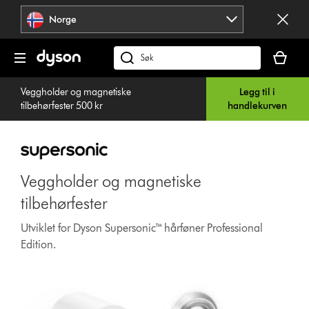
Hopp
Norge
over
navigering
Handlek
din
Søk
er
på
tom
Veggholder og magnetiske
Legg til i
dyson.no
tilbehørfester 500 kr
handlekurven
Veggholder og magnetiske
tilbehørfester
Utviklet for Dyson Supersonic™ hårføner Professional
Edition.