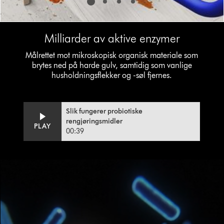
Milliarder av aktive enzymer
Målrettet mot mikroskopisk organisk materiale som
brytes ned på harde gulv, samtidig som vanlige
husholdningsflekker og -søl fjernes.
Slik fungerer probiotiske
rengjøringsmidler
Video
Open
PLAY
00:39
Transcript
video
transcript
Open