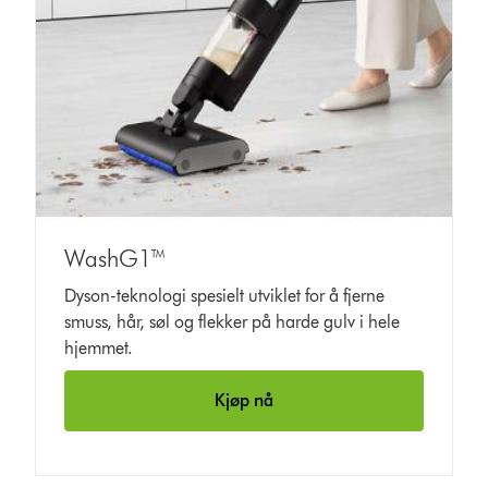
WashG1™
Dyson-teknologi spesielt utviklet for å fjerne
smuss, hår, søl og flekker på harde gulv i hele
hjemmet.
Kjøp nå