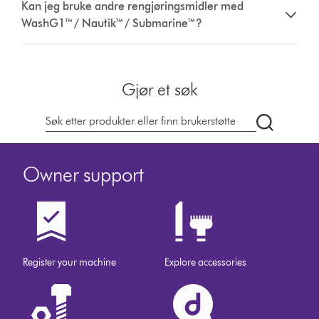
Kan jeg bruke andre rengjøringsmidler med
WashG1™ / Nautik™ / Submarine™?
Gjør et søk
Søk
på
dyson.no
Owner support
Register your machine
Explore accessories