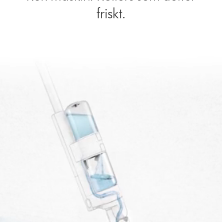
friskt.
Open
video
transcript