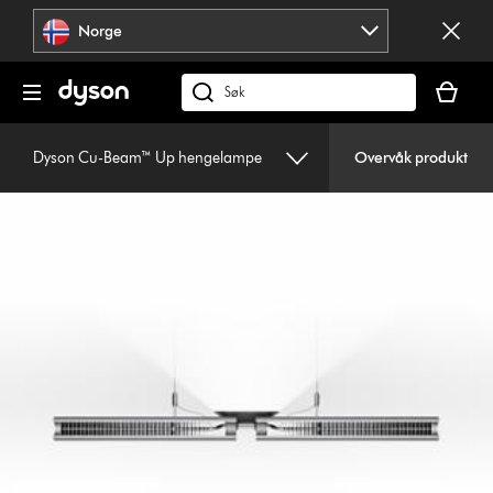
Hopp
Norge
over
navigering
Handlek
din
Søk
er
på
tom
dyson.no
Dyson Cu-Beam™ Up hengelampe
Overvåk produkt