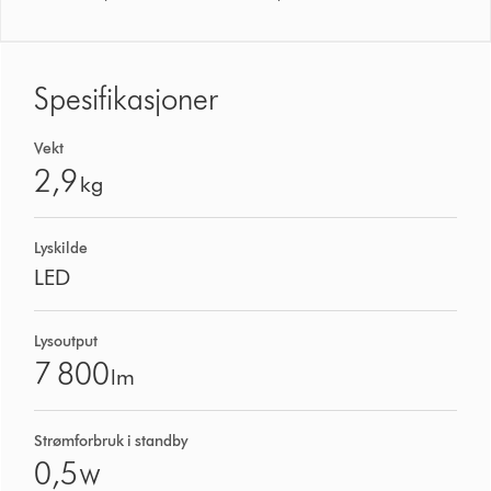
Spesifikasjoner
Vekt
2,9
kg
Lyskilde
LED
Lysoutput
7 800
lm
Strømforbruk i standby
0,5
W