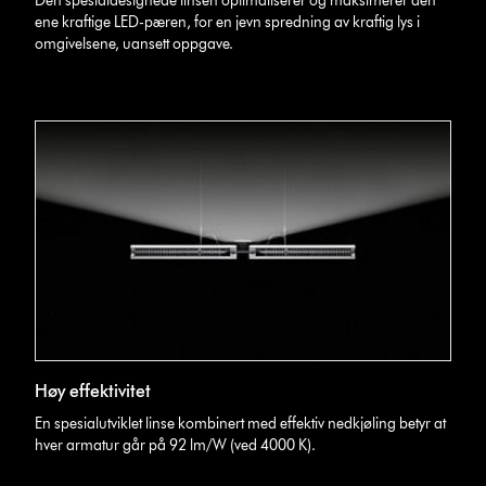
Den spesialdesignede linsen optimaliserer og maksimerer den
ene kraftige LED-pæren, for en jevn spredning av kraftig lys i
omgivelsene, uansett oppgave.
Høy effektivitet
En spesialutviklet linse kombinert med effektiv nedkjøling betyr at
hver armatur går på 92 lm/W (ved 4000 K).