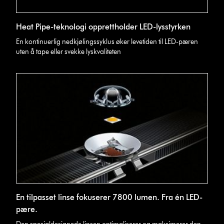
Heat Pipe-teknologi opprettholder LED-lysstyrken
En kontinuerlig nedkjølingssyklus øker levetiden til LED-pæren
uten å tape eller svekke lyskvaliteten
En tilpasset linse fokuserer 7800 lumen. Fra én LED-
pære.