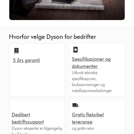
Hvorfor velge Dyson for bedrifter
Spesifikasjoner og
5 års garanti
dokumenter
Utforsk tekniske
spesifikasjoner,
bruksanvisninger og
installasjonsveiledninger
Dedikert
Gratis fleksibel
bedriftssupport
leveranse
Dyson-eksperter er tilgjengelig
og gratis retur