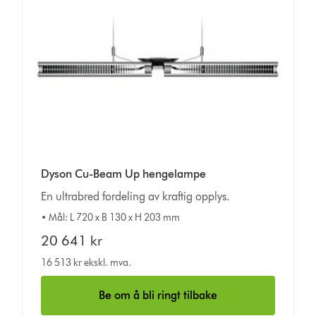
Dyson Cu-Beam Up hengelampe
En ultrabred fordeling av kraftig opplys.
• Mål: L 720 x B 130 x H 203 mm
20 641 kr
16 513 kr ekskl. mva.
Be om å bli ringt tilbake