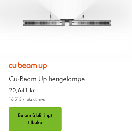
Cu-Beam Up hengelampe
20,641 kr
16 513 kr ekskl. mva.
Be om å bli ringt
tilbake