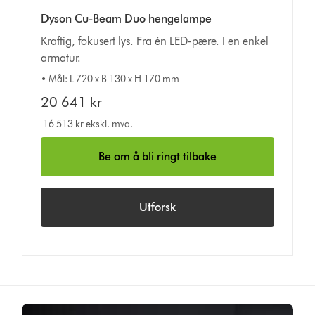
Dyson Cu-Beam Duo hengelampe
Kraftig, fokusert lys. Fra én LED-pære. I en enkel
armatur.
• Mål: L 720 x B 130 x H 170 mm
20 641 kr
16 513 kr ekskl. mva.
Be om å bli ringt tilbake
Utforsk