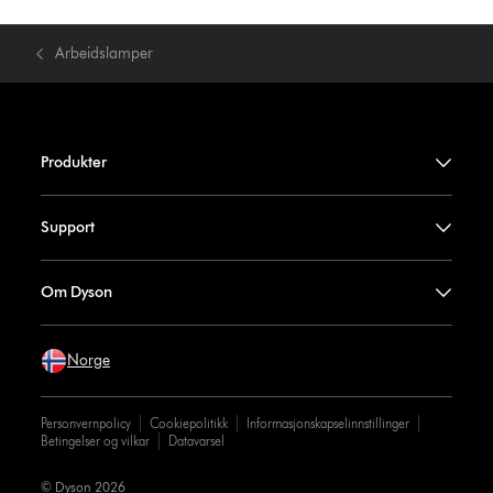
Arbeidslamper
Produkter
Support
Om Dyson
Norge
Personvernpolicy
Cookiepolitikk
Informasjonskapselinnstillinger
Betingelser og vilkar
Datavarsel
© Dyson 2026