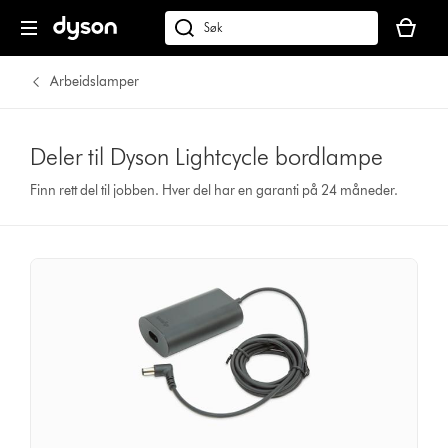
Handlek
din
Søk
er
på
tom
dyson.no
Arbeidslamper
Deler til Dyson Lightcycle bordlampe
Finn rett del til jobben. Hver del har en garanti på 24 måneder.