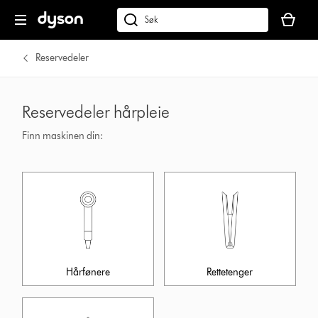
Handlek
din
Søk
er
på
tom
dyson.no
Reservedeler
Reservedeler hårpleie
Finn maskinen din:
Hårfønere
Rettetenger