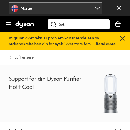
Hopp
Norge
over
navigering
Handlek
din
Søk
er
på
På grunn av et teknisk problem kan utsendelsen av
tom
dyson.no
ordrebekreftelsen din for øyeblikket være forsinket. Vi
...
Read More
jobber allerede med en rask løsning.
Du trenger ikke å
gjøre noe. Ordrebekreftelsen din vil snart bli sendt til deg
Luftrensere
automatisk.
Support for din Dyson Purifier
Hot+Cool