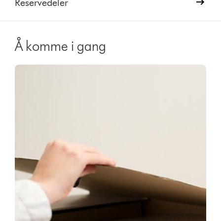
Reservedeler
Å komme i gang
Video
Open
Transcript
video
transcript