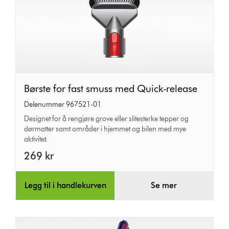
Børste
Børste for fast smuss med Quick-release
for
Delenummer 967521-01
fast
Designet for å rengjøre grove eller slitesterke tepper og
dørmatter samt områder i hjemmet og bilen med mye
smuss
aktivitet.
med
269 kr
Quick-
release
Legg til i handlekurven
Se mer