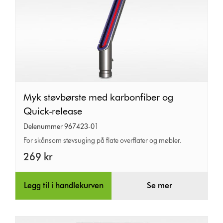
Myk
Myk støvbørste med karbonfiber og
støvbørste
Quick-release
med
Delenummer 967423-01
karbonfiber
For skånsom støvsuging på flate overflater og møbler.
og
269 kr
Quick-
release
Legg til i handlekurven
Se mer