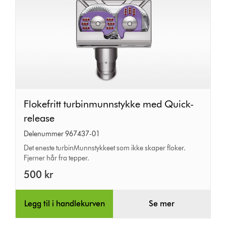
Flokefritt
Flokefritt turbinmunnstykke med Quick-
turbinmunnstykke
release
med
Delenummer 967437-01
Quick-
Det eneste turbinMunnstykkeet som ikke skaper floker.
Fjerner hår fra tepper.
release
500 kr
Legg til i handlekurven
Se mer