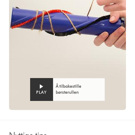
Å tilbakestille
PLAY
børsterullen