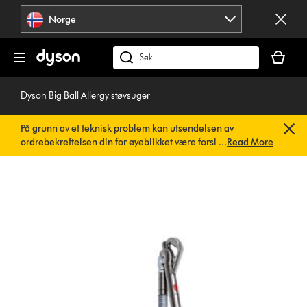
Hopp
Norge
over
navigering
Handlek
din
Søk
er
på
tom
dyson.no
Dyson Big Ball Allergy støvsuger
På grunn av et teknisk problem kan utsendelsen av
ordrebekreftelsen din for øyeblikket være forsinket. Vi
...
Read More
jobber allerede med en rask løsning.
Du trenger ikke å
gjøre noe. Ordrebekreftelsen din vil snart bli sendt til deg
automatisk.