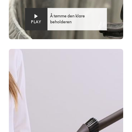
Å tømme den klare
PLAY
beholderen
Video
Open
Transcript
video
transcript