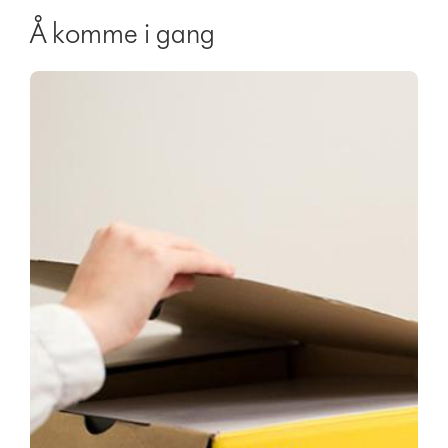
Å komme i gang
Video
Open
Transcript
video
transcript