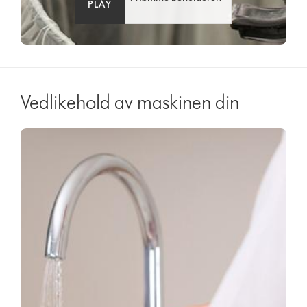
PLAY
Vedlikehold av maskinen din
Video
Open
Transcript
video
transcript