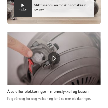
Slik fikser du en maskin som ikke vil
PLAY
stå rett.
Open
video
Video
transcript
Å se etter blokkeringer – munnstykket og basen
Transcript
Følg vår steg-for-steg-veiledning for å se etter blokkeringer.