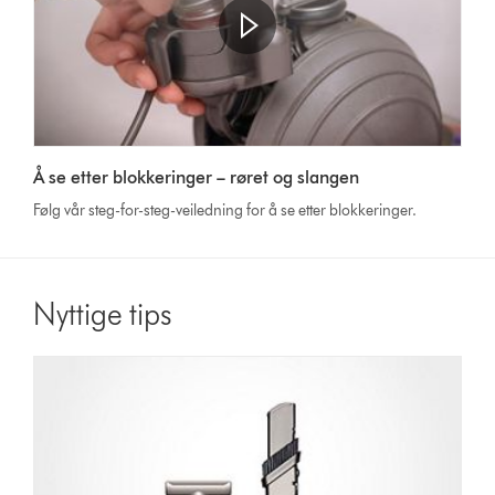
Open
video
Video
transcript
Å se etter blokkeringer – røret og slangen
Transcript
Følg vår steg-for-steg-veiledning for å se etter blokkeringer.
Nyttige tips