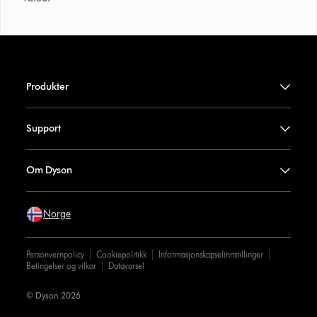
Produkter
Support
Om Dyson
Norge
Personvernpolicy
Cookiepolitikk
Informasjonskapselinnstillinger
Betingelser og vilkar
Datavarsel
© Dyson 2026