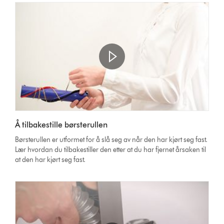
Open
video
Video
transcript
Å tilbakestille børsterullen
Transcript
Børsterullen er utformet for å slå seg av når den har kjørt seg fast.
Lær hvordan du tilbakestiller den etter at du har fjernet årsaken til
at den har kjørt seg fast.