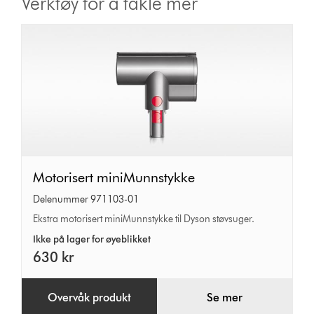
Verktøy for å takle mer
Motorisert
Motorisert miniMunnstykke
miniMunnstykke
Delenummer 971103-01
Ekstra motorisert miniMunnstykke til Dyson støvsuger.
Ikke på lager for øyeblikket
630 kr
Overvåk produkt
Se mer