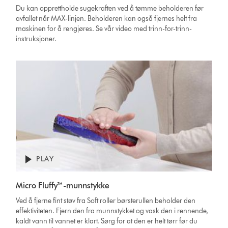
Du kan opprettholde sugekraften ved å tømme beholderen før
avfallet når MAX-linjen. Beholderen kan også fjernes helt fra
maskinen for å rengjøres. Se vår video med trinn-for-trinn-
instruksjoner.
PLAY
Micro Fluffy™-munnstykke
Ved å fjerne fint støv fra Soft roller børsterullen beholder den
effektiviteten. Fjern den fra munnstykket og vask den i rennende,
kaldt vann til vannet er klart. Sørg for at den er helt tørr før du