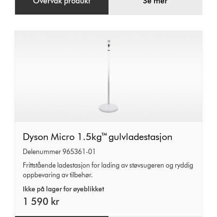
Overvåk produkt
Se mer
Dyson
Dyson Micro 1.5kg™ gulvladestasjon
Micro
Delenummer 965361-01
1.5kg™
Frittstående ladestasjon for lading av støvsugeren og ryddig
oppbevaring av tilbehør.
gulvladestasjon
Ikke på lager for øyeblikket
1 590 kr