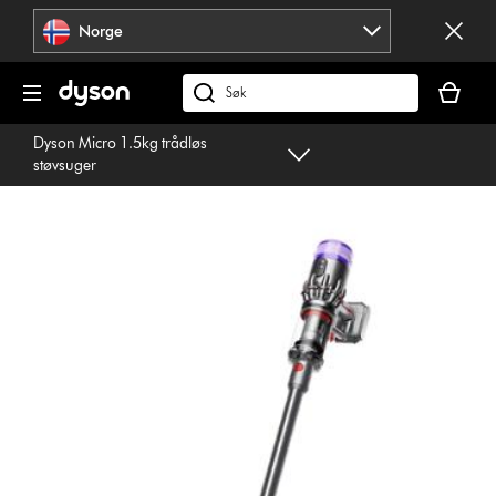
Hopp
Norge
over
navigering
Handlek
din
Søk
er
på
Dyson Micro 1.5kg trådløs
tom
dyson.no
støvsuger