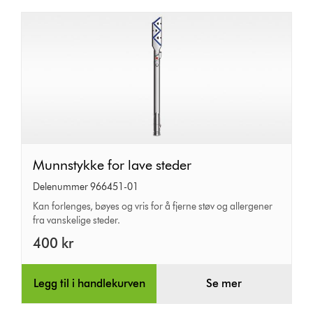
Munnstykke
Munnstykke for lave steder
for
Delenummer 966451-01
lave
Kan forlenges, bøyes og vris for å fjerne støv og allergener
fra vanskelige steder.
steder
400 kr
Legg til i handlekurven
Se mer