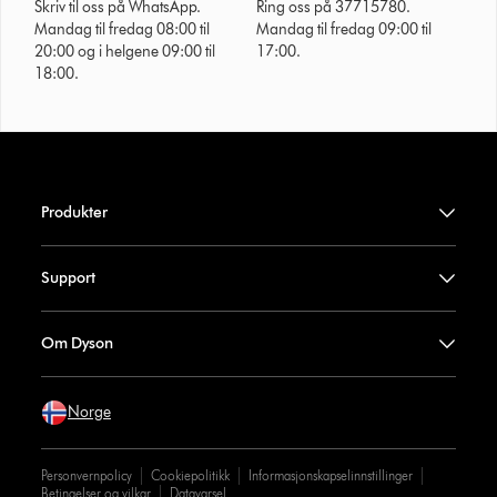
Skriv til oss på WhatsApp.
Ring oss på 37715780.
Mandag til fredag 08:00 til
Mandag til fredag 09:00 til
20:00 og i helgene 09:00 til
17:00.
18:00.
Produkter
Support
Om Dyson
Norge
Personvernpolicy
Cookiepolitikk
Informasjonskapselinnstillinger
Betingelser og vilkar
Datavarsel