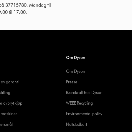
 på 37715780. Mandag til
:00 til 17:00.
Om Dyson
Om Dyson
 av garanti
Presse
tilling
Bærekraft hos Dyson
er avbryt kjøp
WEEE Recycling
e maskiner
Environmental policy
spørsmål
Nettstedkart