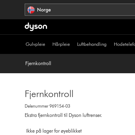
Hopp
Norge
over
navigering
Gulvpleie
Hårpleie
Luftbehandling
Hodetelef
Fjernkontroll
Fjernkontroll
Delenummer 969154-03
Ekstra fjernkontroll til Dyson luftrenser.
Ikke på lager for øyeblikket