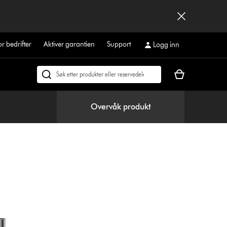
or bedrifter
Aktiver garantien
Support
Logg inn
Handlekurven
Søk
din
på
er
dyson.no
Overvåk produkt
tom