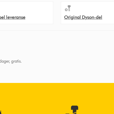
bel leveranse
Original Dyson-del
dager, gratis.