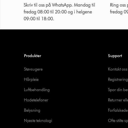
Skriv til oss på WhatsApp. Mandag til
Ring oss
fredag 08:00 til 20:00 og i helgene
fredag 09
09:00 til 18:00.
Produkter
Support
Støvsugere
Kontakt oss
Hårpleie
Registrering
Luftbehandling
Spor din bes
Hodetelefoner
Returner ell
Belysning
Forfalsked
Nyeste teknologi
Ofte stilte 