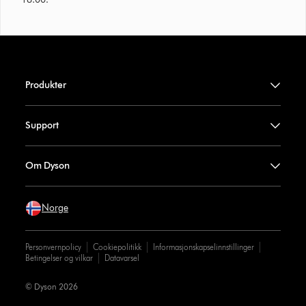
Produkter
Support
Om Dyson
Norge
Personvernpolicy
Cookiepolitikk
Informasjonskapselinnstillinger
Betingelser og vilkar
Datavarsel
© Dyson 2026