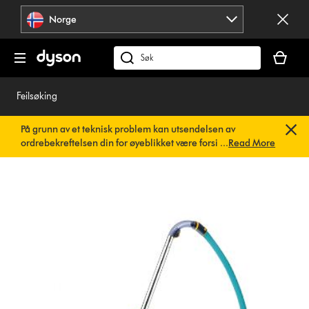
Hopp
Norge
over
navigering
Handlek
din
Søk
er
på
tom
dyson.no
Feilsøking
På grunn av et teknisk problem kan utsendelsen av
ordrebekreftelsen din for øyeblikket være forsinket. Vi
...
Read More
jobber allerede med en rask løsning.
Du trenger ikke å
gjøre noe. Ordrebekreftelsen din vil snart bli sendt til deg
automatisk.