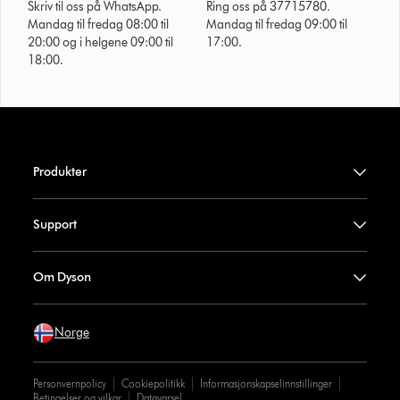
Skriv til oss på WhatsApp.
Ring oss på 37715780.
Mandag til fredag 08:00 til
Mandag til fredag 09:00 til
20:00 og i helgene 09:00 til
17:00.
18:00.
Produkter
Support
Om Dyson
Norge
Personvernpolicy
Cookiepolitikk
Informasjonskapselinnstillinger
Betingelser og vilkar
Datavarsel