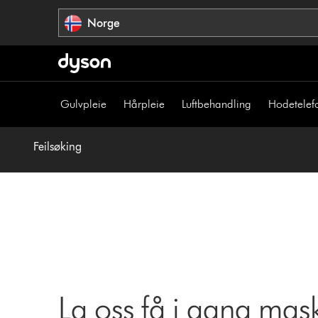
Hopp
Norge
over
navigering
Gulvpleie
Hårpleie
Luftbehandling
Hodetelef
Feilsøking
La oss få i gang mas