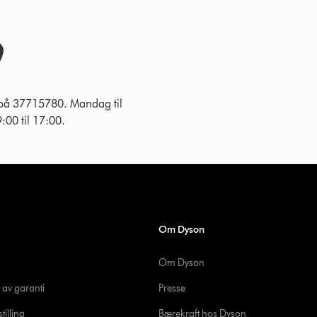
 på 37715780. Mandag til
:00 til 17:00.
Om Dyson
Om Dyson
 av garanti
Presse
tilling
Bærekraft hos Dyson