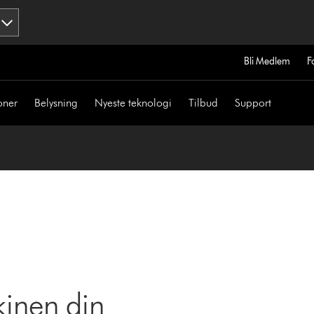
Bli Medlem
F
oner
Belysning
Nyeste teknologi
Tilbud
Support
kinen din