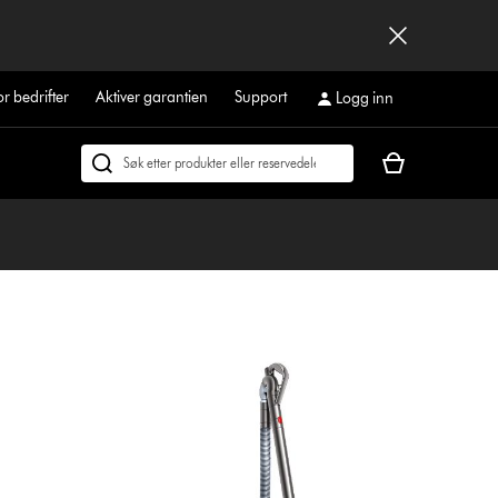
or bedrifter
Aktiver garantien
Support
Logg inn
Handlekurven
Søk
din
på
er
dyson.no
tom