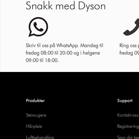
Snakk med Dyson
Skriv til oss på WhatsApp. Mandag til
Ring oss
fredag 08:00 til 20:00 og i helgene
fredag 09
09:00 til 18:00.
Produkter
Support
Støvsugere
Kontakt oss
Hårpleie
Registrering
Luftbehandling
Spor din bes