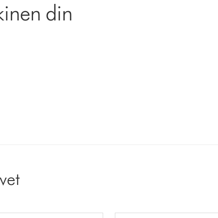
kinen din
ivet