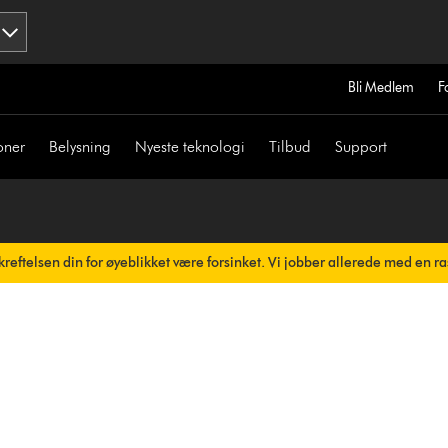
Bli Medlem
F
oner
Belysning
Nyeste teknologi
Tilbud
Support
reftelsen din for øyeblikket være forsinket. Vi jobber allerede med en ra