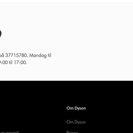
 på 37715780. Mandag til
:00 til 17:00.
Om Dyson
Om Dyson
 av garanti
Presse