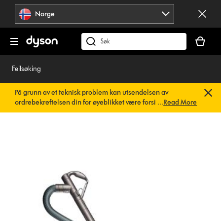
Hopp
Norge
over
navigering
Handlek
din
Søk
er
på
tom
dyson.no
Feilsøking
På grunn av et teknisk problem kan utsendelsen av
ordrebekreftelsen din for øyeblikket være forsinket. Vi
...
Read More
jobber allerede med en rask løsning.
Du trenger ikke å
gjøre noe. Ordrebekreftelsen din vil snart bli sendt til deg
automatisk.