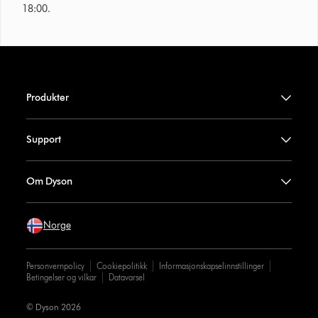
18:00.
Produkter
Support
Om Dyson
Norge
Personvernpolicy
Cookiepolitikk
Informasjonskapselinnstillinger
Betingelser og vilkar
Datavarsel
© Dyson 2026