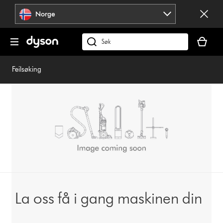
Hopp
Norge
over
navigering
Handlek
din
Søk
er
på
tom
dyson.no
Feilsøking
La oss få i gang maskinen din