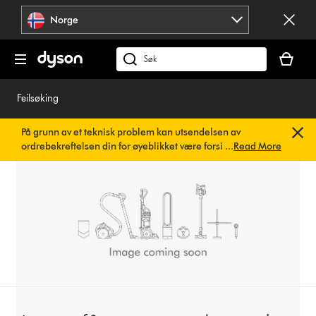
Hopp
Norge
over
navigering
Handlek
din
Søk
er
på
tom
dyson.no
Feilsøking
På grunn av et teknisk problem kan utsendelsen av
ordrebekreftelsen din for øyeblikket være forsinket. Vi
...
Read More
jobber allerede med en rask løsning.
Du trenger ikke å
gjøre noe. Ordrebekreftelsen din vil snart bli sendt til deg
automatisk.