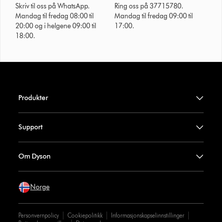
Skriv til oss på WhatsApp.
Ring oss på 37715780.
Mandag til fredag 08:00 til
Mandag til fredag 09:00 til
20:00 og i helgene 09:00 til
17:00.
18:00.
Produkter
Support
Om Dyson
Norge
Personvernpolicy
Cookiepolitikk
Informasjonskapselinnstillinger