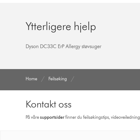
Ytterligere hjelp
Dyson DC33C ErP Allergy støvsuger
Home
Feilsøking
Kontakt oss
På våre
supportsider
finner du feilsøkingstips, videoveilednin