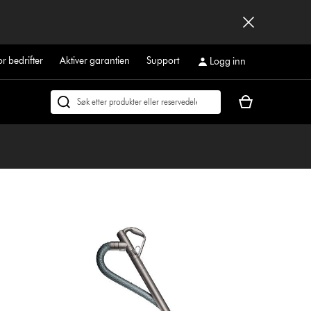
or bedrifter
Aktiver garantien
Support
Logg inn
Handlekurven
Søk
din
på
er
dyson.no
tom