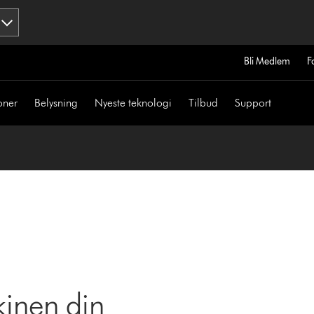
Bli Medlem
F
oner
Belysning
Nyeste teknologi
Tilbud
Support
kinen din