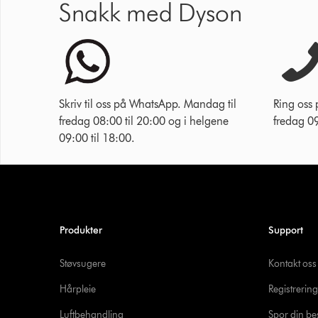
Snakk med Dyson
Skriv til oss på WhatsApp. Mandag til
Ring oss
fredag 08:00 til 20:00 og i helgene
fredag 09
09:00 til 18:00.
Produkter
Support
Støvsugere
Kontakt oss
Hårpleie
Registrering
Luftbehandling
Spor din bes