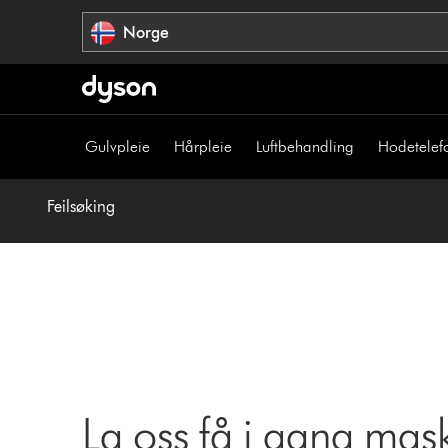
Hopp
Norge
over
navigering
Gulvpleie
Hårpleie
Luftbehandling
Hodetelef
Feilsøking
La oss få i gang mas