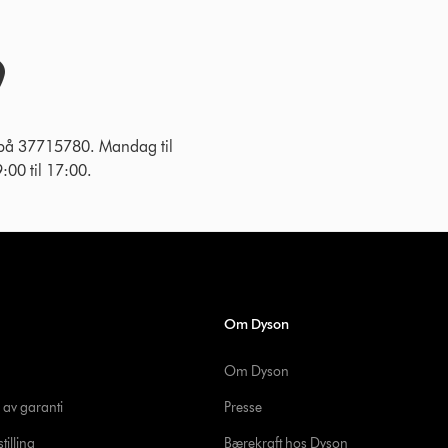
 på 37715780. Mandag til
:00 til 17:00.
Om Dyson
Om Dyson
 av garanti
Presse
tilling
Bærekraft hos Dyson