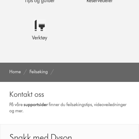
Tips og guider
Reservedeler
Verktøy
Home
Feilsøking
Kontakt oss
På våre
supportsider
finner du feilsøkingstips, videoveiledninger
og mer.
Snakk med Dyson