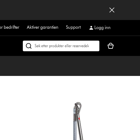
or bedrifter
Aktiver garantien
Support
Logg inn
Handlekurven
Søk
din
på
er
dyson.no
tom