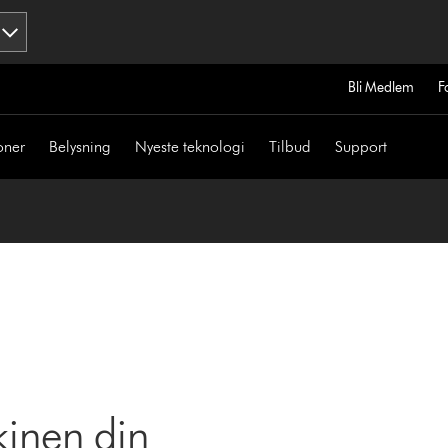
Bli Medlem
F
oner
Belysning
Nyeste teknologi
Tilbud
Support
kinen din