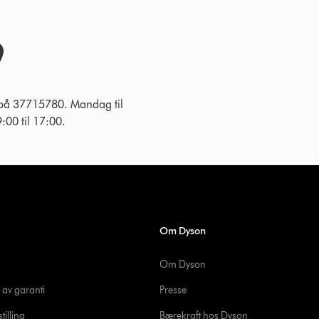
 på 37715780. Mandag til
:00 til 17:00.
Om Dyson
Om Dyson
 av garanti
Presse
tilling
Bærekraft hos Dyson