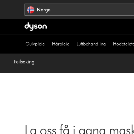
Hopp
Norge
over
navigering
Gulvpleie
Hårpleie
Luftbehandling
Hodetelef
Feilsøking
La oss få i gang mas