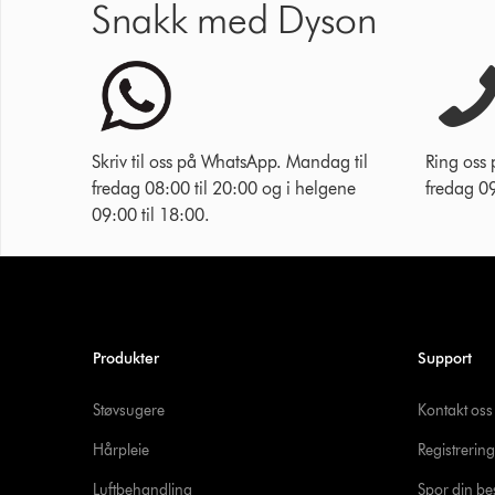
Snakk med Dyson
Skriv til oss på WhatsApp. Mandag til
Ring oss
fredag 08:00 til 20:00 og i helgene
fredag 09
09:00 til 18:00.
Produkter
Support
Støvsugere
Kontakt oss
Hårpleie
Registrering
Luftbehandling
Spor din bes