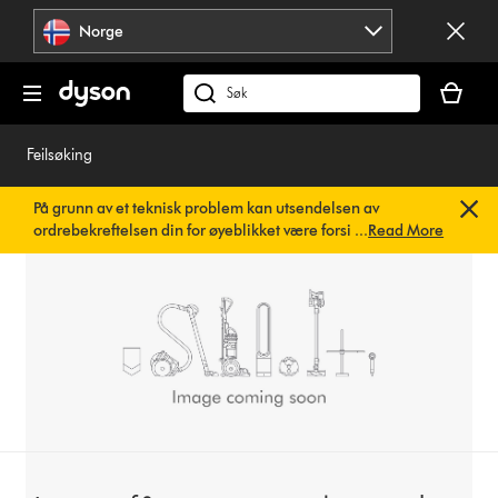
Hopp
Norge
over
navigering
Handlek
din
Søk
er
på
tom
dyson.no
Feilsøking
På grunn av et teknisk problem kan utsendelsen av
ordrebekreftelsen din for øyeblikket være forsinket. Vi
...
Read More
jobber allerede med en rask løsning.
Du trenger ikke å
gjøre noe. Ordrebekreftelsen din vil snart bli sendt til deg
automatisk.