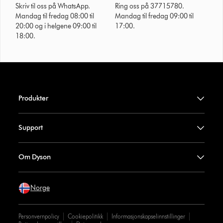
Skriv til oss på WhatsApp.
Ring oss på 37715780.
Mandag til fredag 08:00 til
Mandag til fredag 09:00 til
20:00 og i helgene 09:00 til
17:00.
18:00.
Produkter
Support
Om Dyson
Norge
Personvernpolicy
Cookiepolitikk
Informasjonskapselinnstillinger