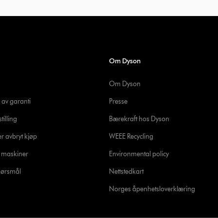
Om Dyson
Om Dyson
 av garanti
Presse
tilling
Bærekraft hos Dyson
er avbryt kjøp
WEEE Recycling
e maskiner
Environmental policy
spørsmål
Nettstedkart
Norges åpenhetsloverklæring