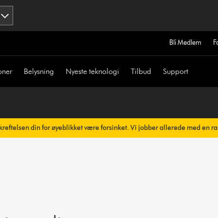
Bli Medlem
F
oner
Belysning
Nyeste teknologi
Tilbud
Support
reftelsen din for øyeblikket være forsinket. Vi jobber allerede med en ra