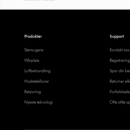
Produkter
Support
Støvsugere
Kontakt oss
Hårpleie
Registrering
Luftbehandling
Spor din bes
Hodetelefoner
Returner ell
Belysning
Forfalsked
Nyeste teknologi
Ofte stilte 