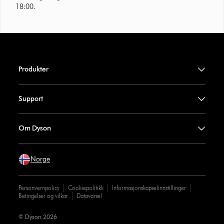
18:00.
Produkter
Support
Om Dyson
Norge
Personvernpolicy
Cookiepolitikk
Informasjonskapselinnstillinger
Betingelser og vilkar
Datavarsel
© Dyson 2026