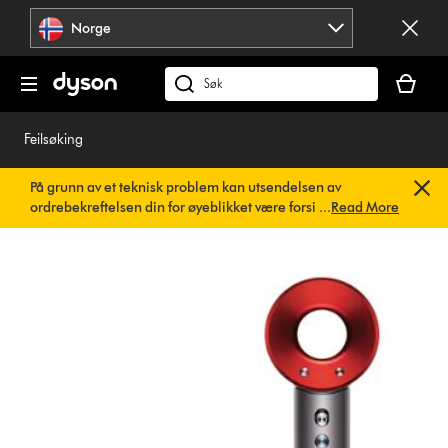
Hopp
Norge
over
navigering
Handlek
din
Søk
er
på
tom
dyson.no
Feilsøking
På grunn av et teknisk problem kan utsendelsen av
ordrebekreftelsen din for øyeblikket være forsinket. Vi
...
Read More
jobber allerede med en rask løsning.
Du trenger ikke å
gjøre noe. Ordrebekreftelsen din vil snart bli sendt til deg
automatisk.