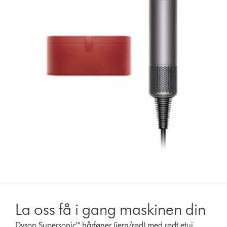
La oss få i gang maskinen din
Dyson Supersonic™ hårføner (jern/rød) med rødt etui