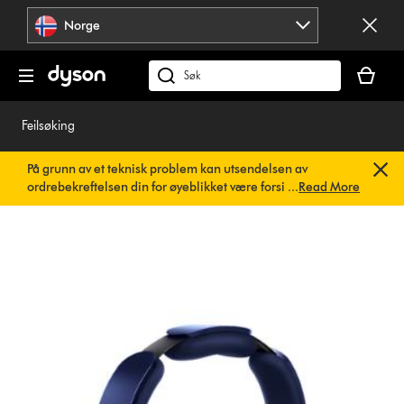
Hopp
Norge
over
navigering
Handlek
din
Søk
er
på
tom
dyson.no
Feilsøking
På grunn av et teknisk problem kan utsendelsen av
ordrebekreftelsen din for øyeblikket være forsinket. Vi
...
Read More
jobber allerede med en rask løsning.
Du trenger ikke å
gjøre noe. Ordrebekreftelsen din vil snart bli sendt til deg
automatisk.