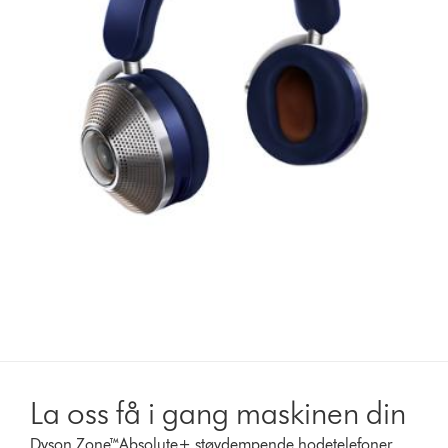
La oss få i gang maskinen din
Dyson Zone™Absolute+ støydempende hodetelefoner