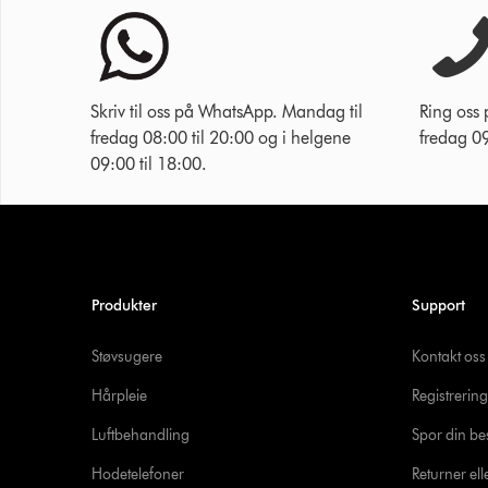
Skriv til oss på WhatsApp. Mandag til
Ring oss
fredag 08:00 til 20:00 og i helgene
fredag 09
09:00 til 18:00.
Produkter
Support
Støvsugere
Kontakt oss
Hårpleie
Registrering
Luftbehandling
Spor din bes
Hodetelefoner
Returner ell