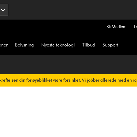
Bli Medlem
F
oner
Belysning
Nyeste teknologi
Tilbud
Support
reftelsen din for øyeblikket være forsinket. Vi jobber allerede med en ra