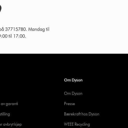
 på 37715780. Mandag til
:00 til 17:00.
Om Dyson
Om Dyson
 av garanti
Presse
tilling
Bærekraft hos Dyson
er avbryt kjøp
WEEE Recycling