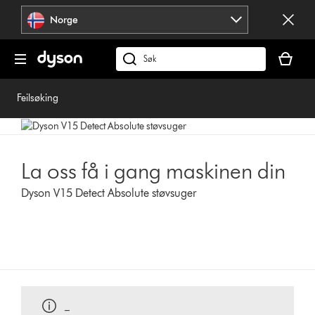
Hopp
Norge
over
navigering
Handlek
din
Søk
er
på
tom
dyson.no
Feilsøking
La oss få i gang maskinen din
Dyson V15 Detect Absolute støvsuger
_