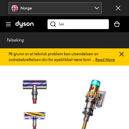
Hopp
Norge
over
navigering
Handlek
din
Søk
er
på
tom
dyson.no
Feilsøking
På grunn av et teknisk problem kan utsendelsen av
ordrebekreftelsen din for øyeblikket være forsinket. Vi
...
Read More
jobber allerede med en rask løsning.
Du trenger ikke å
gjøre noe. Ordrebekreftelsen din vil snart bli sendt til deg
automatisk.