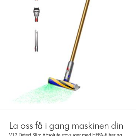
La oss få i gang maskinen din
V12 Detect Slim Absolute støvsuger med HEPA-filtrering