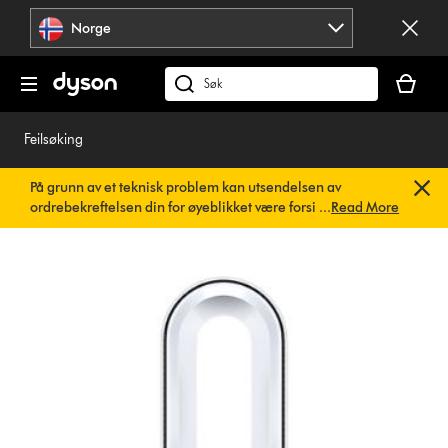
Hopp
Norge
over
navigering
Handlek
din
Søk
er
på
tom
dyson.no
Feilsøking
På grunn av et teknisk problem kan utsendelsen av
ordrebekreftelsen din for øyeblikket være forsinket. Vi
...
Read More
jobber allerede med en rask løsning.
Du trenger ikke å
gjøre noe. Ordrebekreftelsen din vil snart bli sendt til deg
automatisk.