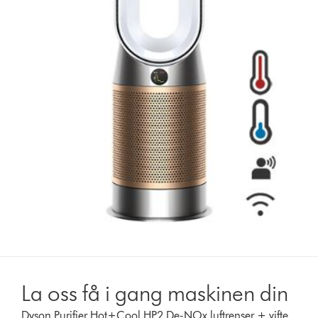
La oss få i gang maskinen din
Dyson Purifier Hot+Cool HP2 De-NOx luftrenser + vifte