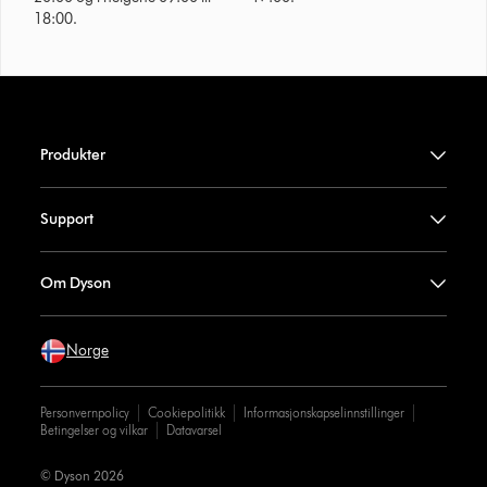
18:00.
Produkter
Support
Om Dyson
Norge
Personvernpolicy
Cookiepolitikk
Informasjonskapselinnstillinger
Betingelser og vilkar
Datavarsel
© Dyson 2026