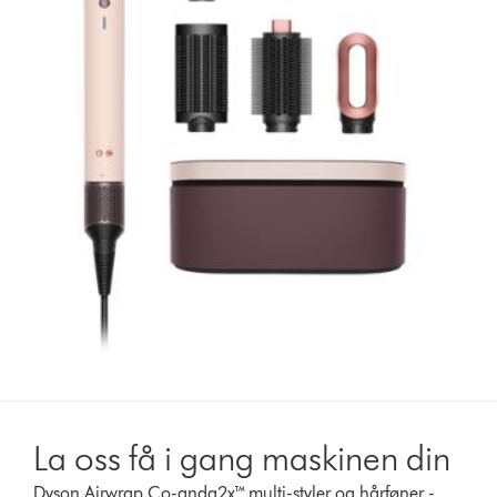
La oss få i gang maskinen din
Dyson Airwrap Co-anda2x™ multi-styler og hårføner -