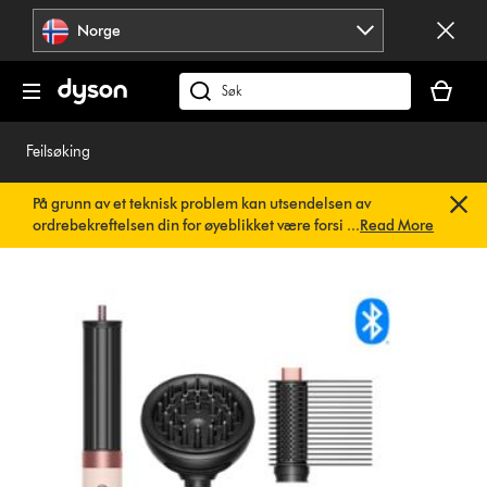
Hopp
Norge
over
navigering
Handlek
din
Søk
er
på
tom
dyson.no
Feilsøking
På grunn av et teknisk problem kan utsendelsen av
ordrebekreftelsen din for øyeblikket være forsinket. Vi
...
Read More
jobber allerede med en rask løsning.
Du trenger ikke å
gjøre noe. Ordrebekreftelsen din vil snart bli sendt til deg
automatisk.