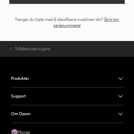
Trenger du hjelp med å identifisere maskinen din?
Skriv inn
serienummeret
Trådløse støvsugere
Produkter
Support
Om Dyson
Norge