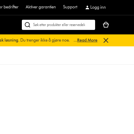
or bedrifter
Aktiver garantien
Support
Logg inn
Handlekurven
Søk
din
på
er
dyson.no
sk løsning.
Du trenger ikke å gjøre noe.
...
Read More
tom