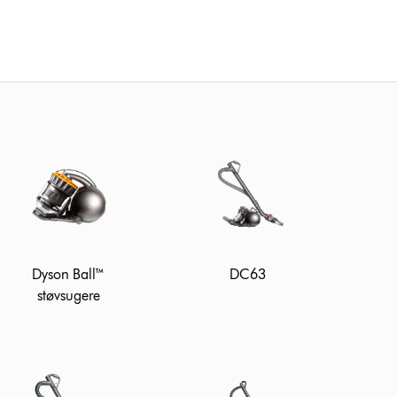
Dyson Ball™
DC63
støvsugere