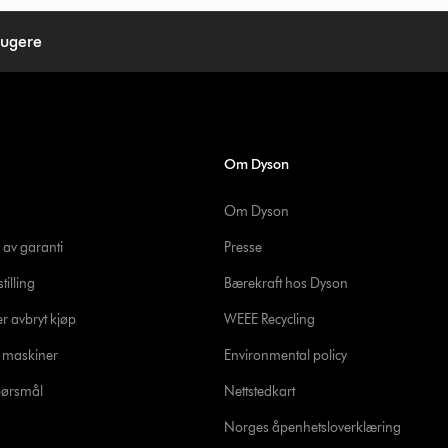
sugere
Om Dyson
Om Dyson
 av garanti
Presse
tilling
Bærekraft hos Dyson
er avbryt kjøp
WEEE Recycling
e maskiner
Environmental policy
spørsmål
Nettstedkart
Norges åpenhetsloverklæring