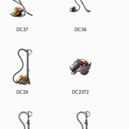
DC37
DC36
DC26
DC23T2