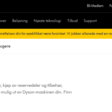
Bli Medlem
F
oner
Belysning
Nyeste teknologi
Tilbud
Support
reftelsen din for øyeblikket være forsinket. Vi jobber allerede med en ra
sugere
 kjøp av reservedeler og tilbehør,
est mulig ut av Dyson-maskinen din.
Finn