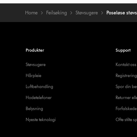
Home
Feilsøking
Støvsugere
Poseløse støv
Produkter
Support
Støvsugere
Kontakt oss
Hårpleie
Registrering
Luftbehandling
Spor din bes
Hodetelefoner
Returner ell
Belysning
Forfalsked
Nyeste teknologi
Ofte stilte 