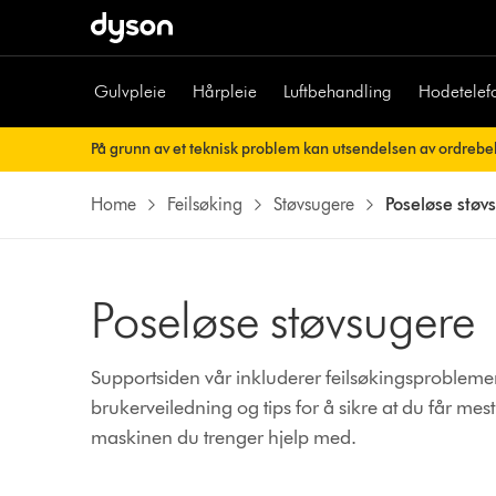
Gulvpleie
Hårpleie
Luftbehandling
Hodetelef
På grunn av et teknisk problem kan utsendelsen av ordrebek
Ordrebekreftelsen din vil snart bli sendt til deg automatisk.
Home
Feilsøking
Støvsugere
Poseløse støv
Poseløse støvsugere
Supportsiden vår inkluderer feilsøkingsproblemer,
brukerveiledning og tips for å sikre at du får m
maskinen du trenger hjelp med.