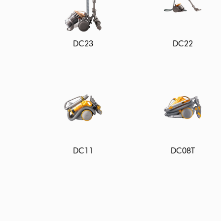
DC23
DC22
DC11
DC08T