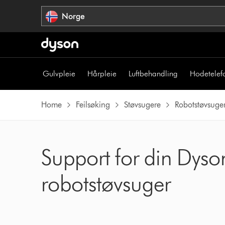
Hopp
Norge
over
navigering
Gulvpleie
Hårpleie
Luftbehandling
Hodetelef
Home
Feilsøking
Støvsugere
Robotstøvsuge
Support for din Dys
robotstøvsuger