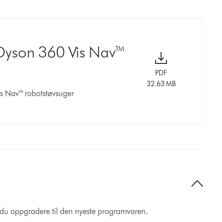
n Dyson 360 Vis Nav™
PDF
32.63 MB
is Nav™ robotstøvsuger
å du oppgradere til den nyeste programvaren.