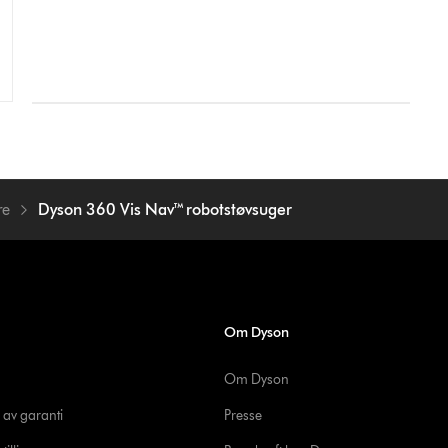
re
Dyson 360 Vis Nav™ robotstøvsuger
Om Dyson
Om Dyson
 av garanti
Presse