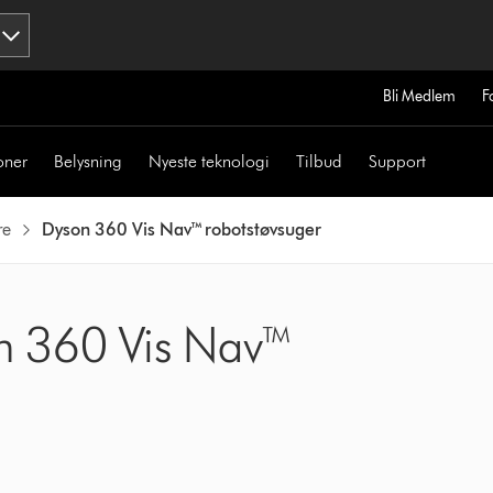
Bli Medlem
F
oner
Belysning
Nyeste teknologi
Tilbud
Support
re
Dyson 360 Vis Nav™ robotstøvsuger
on 360 Vis Nav™