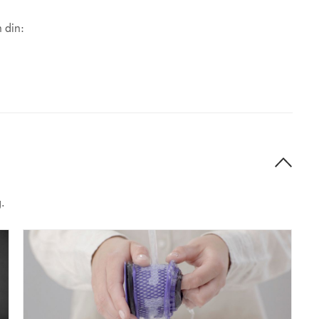
n din:
g.