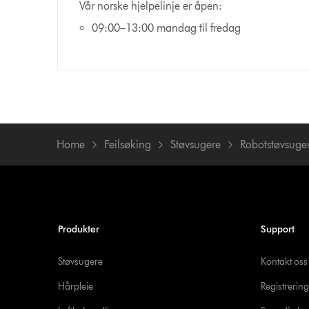
Vår norske hjelpelinje er åpen:
09:00–13:00 mandag til fredag
Home
Feilsøking
Støvsugere
Robotstøvsuge
Produkter
Support
Støvsugere
Kontakt oss
Hårpleie
Registrering