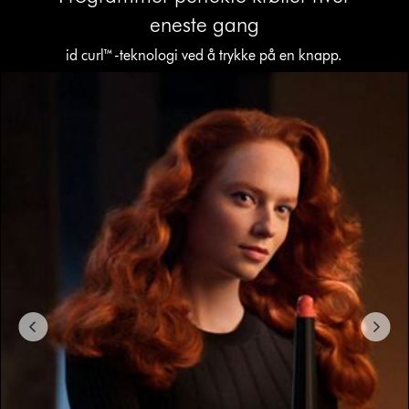
eneste gang
id curl™-teknologi ved å trykke på en knapp.
This
is
a
carousel
with
slides.
Use
Next
and
Previous
buttons
to
navigate,
or
jump
to
a
slide
with