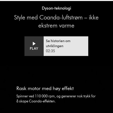
Dyson-teknologi
Style med Coanda-luftstrøm – ikke
ekstrem varme
Se historien om
utviklingen
Video
Open
PLAY
02:35
Transcript
video
transcript
This
is
a
carousel
Rask motor med høy effekt
with
slides.
Spinner ved 110 000 rpm, og genererer nok trykk for
Use
å skape Coanda-effekten.
Next
and