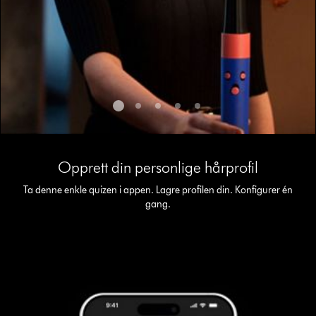
the
slide
dots.
This
is
Opprett din personlige hårprofil
a
carousel
Ta denne enkle quizen i appen. Lagre profilen din. Konfigurer én
with
gang.
slides.
Use
Next
and
Previous
buttons
to
navigate,