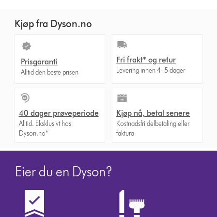
Kjøp fra Dyson.no
Fri frakt* og retur
Prisgaranti
Levering innen 4–5 dager
Alltid den beste prisen
40 dager prøveperiode
Kjøp nå, betal senere
Alltid. Eksklusivt hos
Kostnadsfri delbetaling eller
Dyson.no*
faktura
Eier du en Dyson?