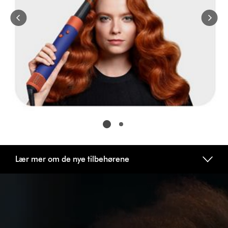
to
navigate,
or
jump
to
a
slide
with
the
slide
dots.
Lær mer om de nye tilbehørene