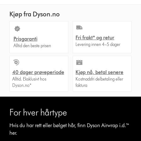
Kjøp fra Dyson.no
Fri frakt* og retur
Prisgaranti
Levering innen 4–5 dager
Alltid den beste prisen
40 dager prøveperiode
Kjøp nå, betal senere
Alltid. Eksklusivt hos
Kostnadsfri delbetaling eller
Dyson.no*
faktura
For hver hårtype
Hvis du har rett eller bølget hår, finn Dyson Airwrap i.d.™
her.