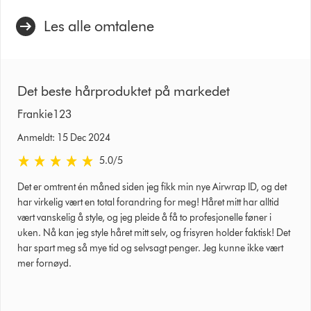
Les alle omtalene
Det beste hårproduktet på markedet
Frankie123
Anmeldt: 15 Dec 2024
5.0 stjerner av 5 fra Anmeldt: 15 Dec 2024 Ratings
5.0
/5
Det er omtrent én måned siden jeg fikk min nye Airwrap ID, og det
har virkelig vært en total forandring for meg! Håret mitt har alltid
vært vanskelig å style, og jeg pleide å få to profesjonelle føner i
uken. Nå kan jeg style håret mitt selv, og frisyren holder faktisk! Det
har spart meg så mye tid og selvsagt penger. Jeg kunne ikke vært
mer fornøyd.