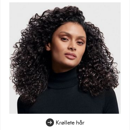
Krøllete hår