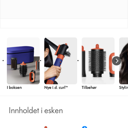
I boksen
Nye i.d. curl™
Tilbehør
Styli
Innholdet i esken