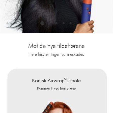
dots.
Møt de nye tilbehørene
Flere frisyrer. Ingen varmeskader.
This
is
a
carousel
Konisk Airwrap™-spole
with
slides.
Kommer til ved hårrøttene
Use
Next
and
Previous
buttons