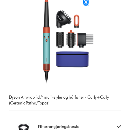
Dyson Airwrap i.d.™ multi-styler og hårføner - Curly+Coily
(Ceramic Patina/Topaz)
Filterrengjøringsbørste