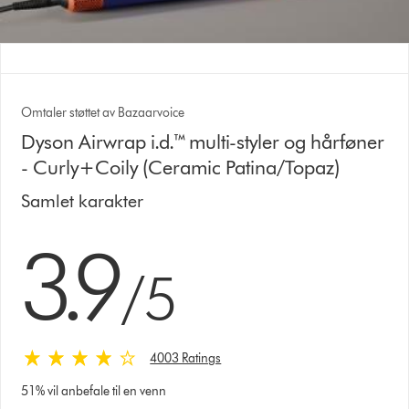
Omtaler støttet av Bazaarvoice
Dyson Airwrap i.d.™ multi-styler og hårføner
- Curly+Coily (Ceramic Patina/Topaz)
Samlet karakter
3.9 stjerner av 5 fra 4003 Ratings
3.9
/5
4003 Ratings
51% vil anbefale til en venn