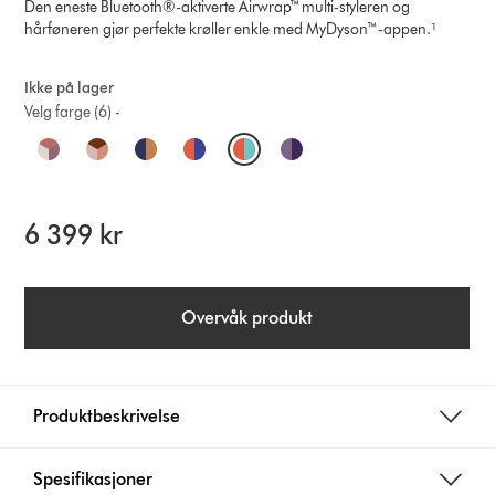
Den eneste Bluetooth®-aktiverte Airwrap™ multi-styleren og
hårføneren gjør perfekte krøller enkle med MyDyson™-appen.¹
Ikke på lager
Velg farge (6) -
O
p
t
6 399 kr
i
o
Overvåk produkt
n
s
Produktbeskrivelse
Spesifikasjoner