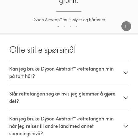
grunn.
Dyson Airwrap™ multi-styler og hårføner
1
2
3
4
Ofte stilte spørsmål
Kan jeg bruke Dyson Airstrait™-rettetangen min
på tørt hår?
Slår rettetangen seg av hvis jeg glemmer å gjøre
det?
Kan jeg bruke Dyson Airstrait™-rettetangen min
når jeg reiser til andre land med annet
spenningsnivå?