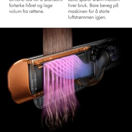
fortørke håret og lage
hver bruk. Bare beveg på
volum fra røttene.
maskinen for å starte
luftstrømmen igjen.