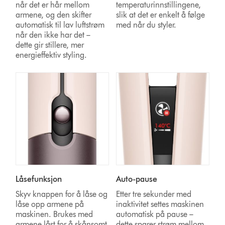
når det er hår mellom
temperaturinnstillingene,
armene, og den skifter
slik at det er enkelt å følge
automatisk til lav luftstrøm
med når du styler.
når den ikke har det –
dette gir stillere, mer
energieffektiv styling.
Låsefunksjon
Auto-pause
Skyv knappen for å låse og
Etter tre sekunder med
låse opp armene på
inaktivitet settes maskinen
maskinen. Brukes med
automatisk på pause –
armene låst for å skånsomt
dette sparer strøm mellom