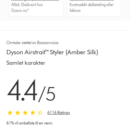
Alltid. Eksklusivt hos
Kostnadsfri delbetaling eller
Dyson.no*
faktura
Omtaler støttet av Bazaarvoice
Dyson Airstrait™ Styler (Amber Silk)
Samlet karakter
4.4 stjerner av 5 fra 6116 Ratings
4.4
/5
6116 Ratings
61% vil anbefale til en venn