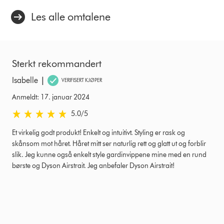
Les alle omtalene
Sterkt rekommandert
|
Isabelle
VERIFISERT KJØPER
Anmeldt: 17. januar 2024
5.0 stjerner av 5 fra Anmeldt: 17. januar 2024 Ratings
5.0
/5
Et virkelig godt produkt! Enkelt og intuitivt. Styling er rask og
skånsom mot håret. Håret mitt ser naturlig rett og glatt ut og forblir
slik. Jeg kunne også enkelt style gardinvippene mine med en rund
børste og Dyson Airstrait. Jeg anbefaler Dyson Airstrait!