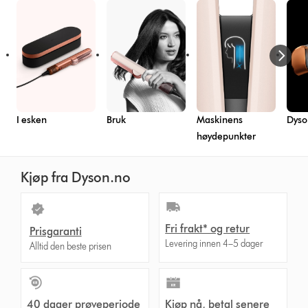
I esken
Bruk
Maskinens
Dyso
høydepunkter
Kjøp fra Dyson.no
Fri frakt* og retur
Prisgaranti
Levering innen 4–5 dager
Alltid den beste prisen
40 dager prøveperiode
Kjøp nå, betal senere