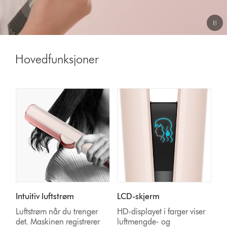
Video
Transcript
Hovedfunksjoner
Intuitiv luftstrøm
LCD-skjerm
Luftstrøm når du trenger
HD-displayet i farger viser
det. Maskinen registrerer
luftmengde- og