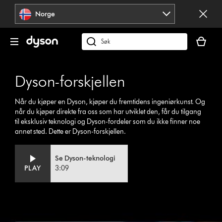
Hopp
Norge
over
navigering
Handlek
din
Søk
er
på
tom
dyson.no
Dyson-forskjellen
Når du kjøper en Dyson, kjøper du fremtidens ingeniørkunst. Og
når du kjøper direkte fra oss som har utviklet den, får du tilgang
til eksklusiv teknologi og Dyson-fordeler som du ikke finner noe
annet sted. Dette er Dyson-forskjellen.
Se Dyson-teknologi
PLAY
3:09