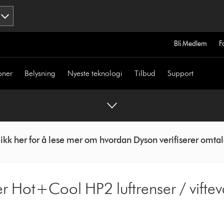
Bli Medlem
F
oner
Belysning
Nyeste teknologi
Tilbud
Support
likk her for å lese mer om hvordan Dyson verifiserer omtal
er Hot+Cool HP2 luftrenser / vifte