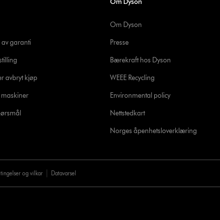
Om Dyson
Om Dyson
 av garanti
Presse
tilling
Bærekraft hos Dyson
er avbryt kjøp
WEEE Recycling
e maskiner
Environmental policy
spørsmål
Nettstedkart
Norges åpenhetsloverklæring
tingelser og vilkar
Datavarsel