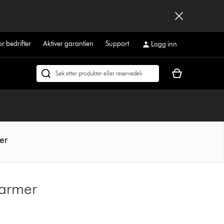
or bedrifter
Aktiver garantien
Support
Logg inn
Handlekurven
Søk
din
på
er
dyson.no
tom
er
varmer