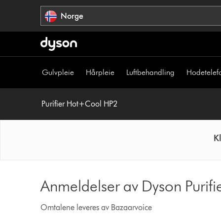
Hopp
Norge
over
navigering
Gulvpleie
Hårpleie
Luftbehandling
Hodetelef
Purifier Hot+Cool HP2
K
Anmeldelser av Dyson Purifi
Omtalene leveres av Bazaarvoice