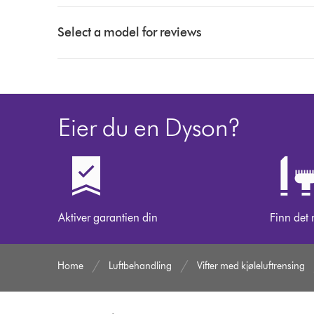
Select
a
Select a model for reviews
button
from
the
list
to
Eier du en Dyson?
show
reviews
for
that
model
below
Aktiver garantien din
Finn det 
Home
Luftbehandling
Vifter med kjøleluftrensing