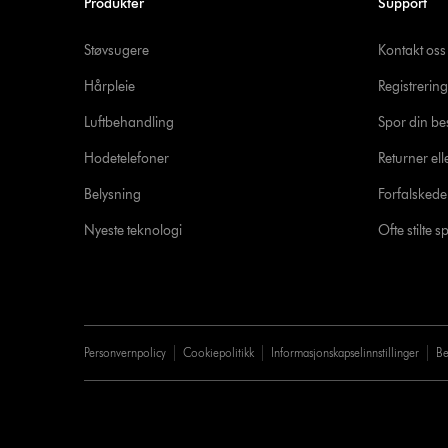
Produkter
Support
Støvsugere
Kontakt oss
Hårpleie
Registrering
Luftbehandling
Spor din bes
Hodetelefoner
Returner ell
Belysning
Forfalsked
Nyeste teknologi
Ofte stilte 
Personvernpolicy
Cookiepolitikk
Informasjonskapselinnstillinger
Be