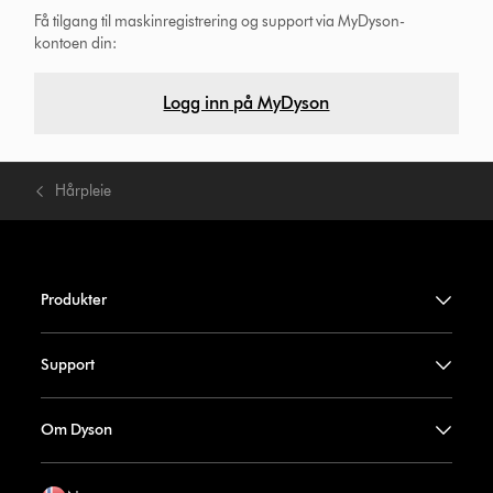
Få tilgang til maskinregistrering og support via MyDyson-
kontoen din:
Logg inn på MyDyson
Hårpleie
Produkter
Support
Om Dyson