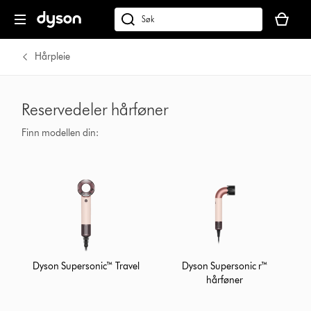
Handlek
din
Søk
er
på
tom
dyson.no
Hårpleie
Reservedeler hårføner
Finn modellen din:
Dyson Supersonic™ Travel
Dyson Supersonic r™
hårføner