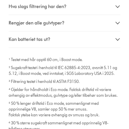
Hva slags filtrering har den?
Rengjør den alle gulvtyper?
Kan batteriet tas ut?
¹ Testet med hår opptil 60 cm, i Boost mode.
² Sugekraft testet i henhold til IEC 62885-4:2023, avsnitt 5.11 og
5.12, i Boost mode, ved inntaket, i SGS Laboratory USA i 2025.
³ Filtrering testet i henhold til ASTM F3150.
⁴ Gjelder for håndholdt i Eco mode. Faktisk driftstid vil variere
avhengig av effektmodus, gulvtype og/eller tilbehør som brukes.
⁵ 50 % lenger driftstid i Eco mode, sammenlignet med
opprinnelige V8, samler opp 50 % mer smuss.
Faktisk ytelse kan variere avhengig av smuss og bruk.
⁶ 30 % større sugekraft sammenlignet med opprinnelig V8-
trådløse støvsuger.