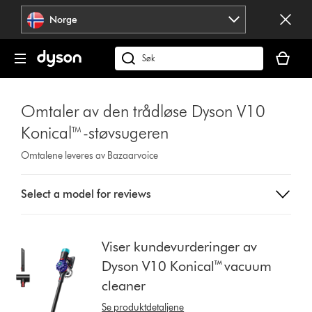
Hopp
Norge
over
navigering
Handlek
din
Søk
er
på
tom
dyson.no
Omtaler av den trådløse Dyson V10
Konical™-støvsugeren
Omtalene leveres av Bazaarvoice
Select
Select a model for reviews
a
button
from
the
Viser kundevurderinger av
list
Dyson V10 Konical™ vacuum
to
cleaner
show
reviews
Se produktdetaljene