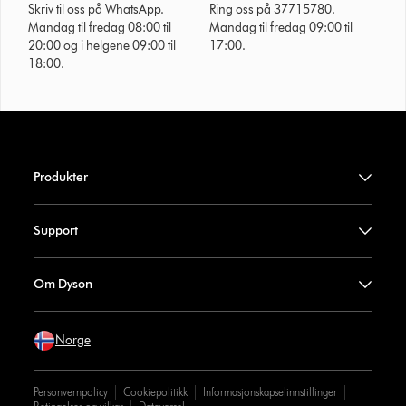
Skriv til oss på WhatsApp.
Ring oss på 37715780.
Mandag til fredag 08:00 til
Mandag til fredag 09:00 til
20:00 og i helgene 09:00 til
17:00.
18:00.
Produkter
Support
Om Dyson
Norge
Personvernpolicy
Cookiepolitikk
Informasjonskapselinnstillinger