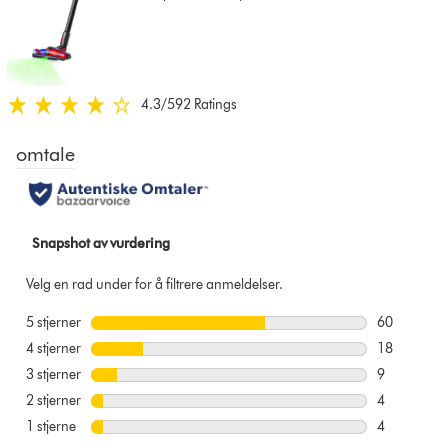
for
that
model
below
4.3
/5
92 Ratings
4.3
stjerner
av
5
fra
92
Ratings