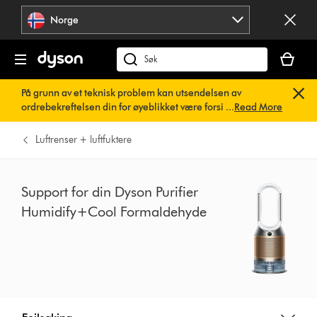
Hopp
Norge
over
navigering
Handlek
din
Søk
er
på
På grunn av et teknisk problem kan utsendelsen av
tom
dyson.no
ordrebekreftelsen din for øyeblikket være forsinket. Vi
...
Read More
jobber allerede med en rask løsning.
Du trenger ikke å
gjøre noe. Ordrebekreftelsen din vil snart bli sendt til deg
Luftrenser + luftfuktere
automatisk.
Support for din Dyson Purifier
Humidify+Cool Formaldehyde