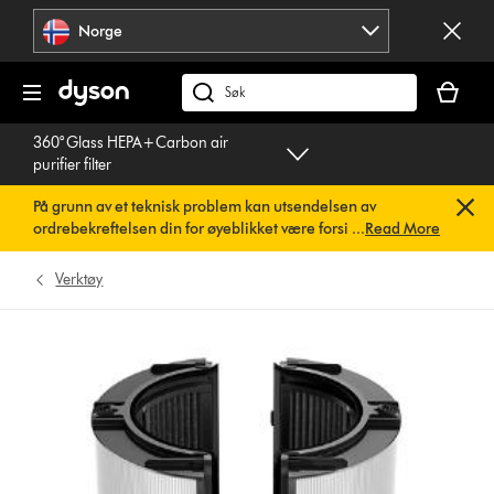
Hopp
Norge
over
navigering
Handlek
din
Søk
er
på
360° Glass HEPA+Carbon air
tom
dyson.no
purifier filter
På grunn av et teknisk problem kan utsendelsen av
ordrebekreftelsen din for øyeblikket være forsinket. Vi
...
Read More
jobber allerede med en rask løsning.
Du trenger ikke å
gjøre noe. Ordrebekreftelsen din vil snart bli sendt til deg
Verktøy
automatisk.