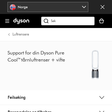
Hopp
Norge
over
navigering
Handlek
din
Søk
er
på
tom
dyson.no
Luftrensere
Support for din Dyson Pure
Cool™ tårnluftrenser + vifte
Feilsøking