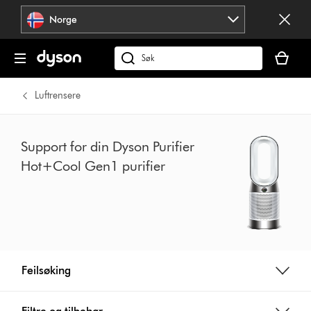
Hopp
Norge
over
navigering
Handlek
din
Søk
er
på
tom
dyson.no
Luftrensere
Support for din Dyson Purifier
Hot+Cool Gen1 purifier
Feilsøking