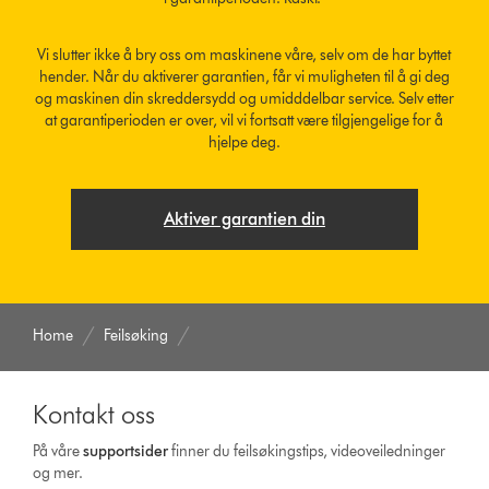
Vi slutter ikke å bry oss om maskinene våre, selv om de har byttet
hender. Når du aktiverer garantien, får vi muligheten til å gi deg
og maskinen din skreddersydd og umidddelbar service. Selv etter
at garantiperioden er over, vil vi fortsatt være tilgjengelige for å
hjelpe deg.
Aktiver garantien din
Home
Feilsøking
Kontakt oss
På våre
supportsider
finner du feilsøkingstips, videoveiledninger
og mer.