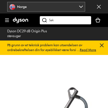
Hopp
Norge
over
navigering
Handlek
din
Søk
er
på
Dyson DC29 dB Origin Plus
tom
dyson.no
støvsuger
På grunn av et teknisk problem kan utsendelsen av
ordrebekreftelsen din for øyeblikket være forsinket. Vi
...
Read More
jobber allerede med en rask løsning.
Du trenger ikke å
gjøre noe. Ordrebekreftelsen din vil snart bli sendt til deg
automatisk.