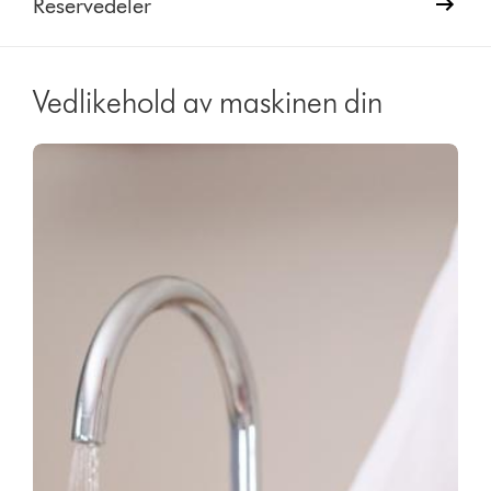
Reservedeler
Vedlikehold av maskinen din
Video
Open
Transcript
video
transcript