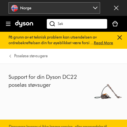
Hopp
Norge
over
navigering
Handlek
din
Søk
er
på
På grunn av et teknisk problem kan utsendelsen av
tom
dyson.no
ordrebekreftelsen din for øyeblikket være forsinket. Vi
...
Read More
jobber allerede med en rask løsning.
Du trenger ikke å
gjøre noe. Ordrebekreftelsen din vil snart bli sendt til deg
Poseløse støvsugere
automatisk.
Support for din Dyson DC22
poseløs støvsuger
Dessverre leverer vi ikke lenger service- eller reservedeler til