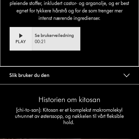
pleiende stoffer, inkludert castor- og arganolje, og er best
egnet for tykkere hårstrå og for de som trenger mer
intenst nærende ingredienser.
Video
Open
Se brukerveiledning
Transcript
video
PLAY
00:21
transcript
Slik bruker du den
Historien om kitosan
[chi-to-san]: Kitosan er et komplekst makromolekyl
utvunnet av østerssopp, og nøkkelen til vårt fleksible
hold.