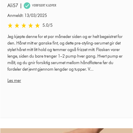
|
Ali57
VERIFISERT KJØPER
Anmeldt: 13/03/2025
5.0 stjerner av 5 fra Anmeldt: 13/03/2025 Ratings
5.0
/5
Jeg kjøpte denne for et par måneder siden og er helt begeistret for
den. Håret mitt er ganske fint, og dette pre-styling-serumet gir det
stylet håret mitt litt hold og temmer også frizzet mitt. Flasken varer
lenge, siden du bare trenger 1–2 pump hver gang. Hvert pump er
målt, og du gnir forsiktig serumet mellom håndflatene før du
fordeler det jevnt gjennom lengder og tupper. V...
Les mer