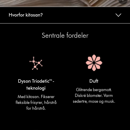
Video
Hvorfor kitosan?
Transcript
Sentrale fordeler
Dyson Triodetic™-
Duft
teknologi
Glitrende bergamott.
Diskré blomster. Varm
Med kitosan. Fikserer
sedertre, mose og musk.
fleksible frisyrer, hårstrå
for hårstrå.