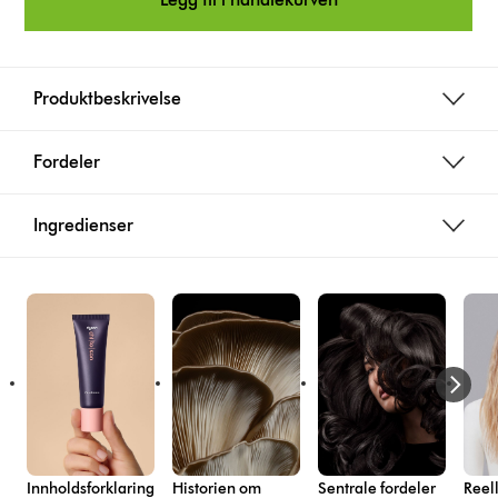
Produktbeskrivelse
Fordeler
Ingredienser
Innholdsforklaring
Historien om
Sentrale fordeler
Reell