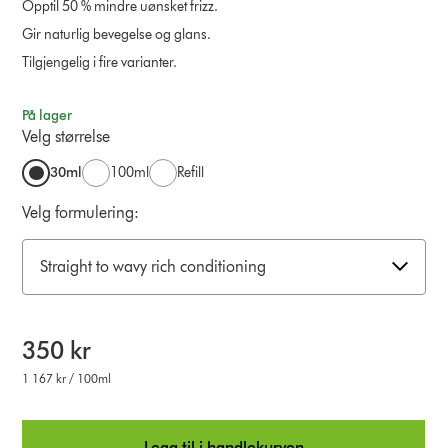
Opptil 50 % mindre uønsket frizz.
Gir naturlig bevegelse og glans.
Tilgjengelig i fire varianter.
På lager
Velg størrelse
30ml
100ml
Refill
Velg formulering:
Straight to wavy rich conditioning
350 kr
1 167 kr / 100ml
Legg til i handlekurven