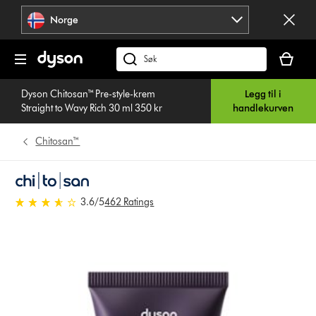
Hopp
Norge
over
navigering
Handlek
din
Søk
er
på
tom
Dyson Chitosan™ Pre-style-krem
Legg til i
dyson.no
Straight to Wavy Rich 30 ml 350 kr
handlekurven
Chitosan™
3.6 stjerner av 5 fra 462 Ratings
3.6
/5
462 Ratings