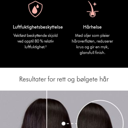
Luftfuktighetsbeskyttelse
Hårhelse
Vektløst beskyttende skjold
Med oljer som pleier
ved opptil 80 % relativ
håroverflaten, reduserer
luftfuktighet.²
krus og gir en myk,
glansfull finish.
Resultater for rett og bølgete hår
This
is
a
carousel
with
slides.
Use