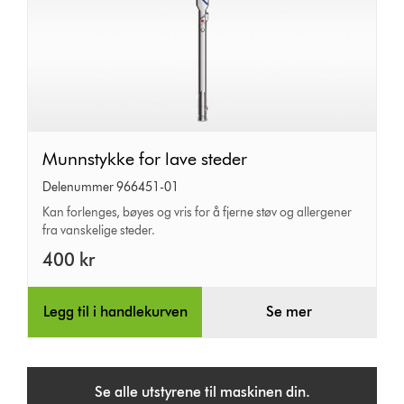
Munnstykke
Munnstykke for lave steder
for
Delenummer 966451-01
lave
Kan forlenges, bøyes og vris for å fjerne støv og allergener
fra vanskelige steder.
steder
400 kr
Legg til i handlekurven
Se mer
Se alle utstyrene til maskinen din.